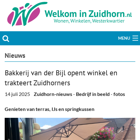
MENU
Actueel
Nieuws
Hobby & Vrije tijd
Bakkerij van der Bijl opent winkel en
trakteert Zuidhorners
Welzijn & Maatschappij
14 juli 2025
Zuidhorn-nieuws
-
Bedrijf in beeld
-
fotos
Bedrijven
Genieten van terras, IJs en springkussen
Prikbord & Aanbiedingen
Plaats bericht