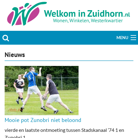
MENU
Actueel
Nieuws
Hobby & Vrije tijd
Welzijn & Maatschappij
Bedrijven
Prikbord & Aanbiedingen
Mooie pot Zunobri niet beloond
Plaats bericht
vierde en laatste ontmoeting tussen Stadskanaal ’74 1 en
Zunobri 1.