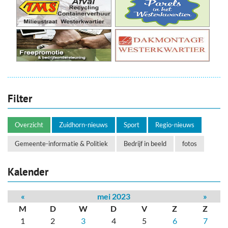
Filter
Overzicht
Zuidhorn-nieuws
Sport
Regio-nieuws
Gemeente-informatie & Politiek
Bedrijf in beeld
fotos
Kalender
«
mei 2023
»
M
D
W
D
V
Z
Z
1
2
3
4
5
6
7