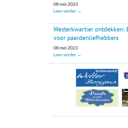
Ou
08 mei 2023
Lees verder →
Pol
Zui
Westerkwartier ontdekken: 
voor paardenliefhebbers
08 mei 2023
Lees verder →