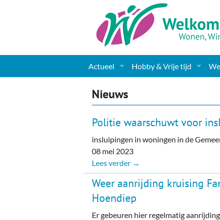
Actueel
Hobby & Vrije tijd
Wel
Nieuws
Sport
Coa
Nieuws
Agenda
(Culturele) verenigingen 
Cha
Politie waarschuwt voor ins
Gemeente informatie
Dorpen
Kunst
Ge
insluipingen in woningen in de Geme
08 mei 2023
Columns & Redactioneel
Woningaanbod
Muziek
Ki
Lees verder →
Foto-pagina
Toerisme & Musea
Lev
Weer aanrijding kruising F
Hoendiep
Podia & Dorpshuizen
Ond
Er gebeuren hier regelmatig aanrijding