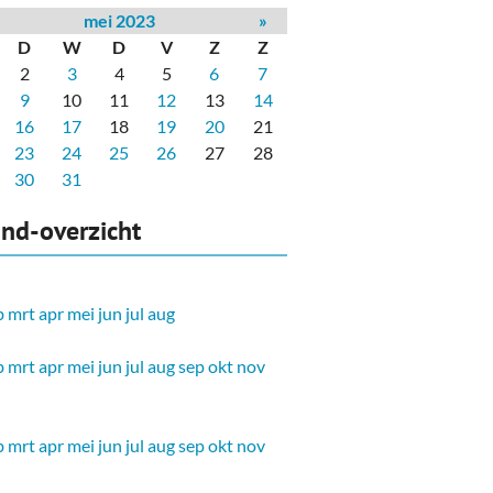
mei 2023
»
D
W
D
V
Z
Z
2
3
4
5
6
7
9
10
11
12
13
14
16
17
18
19
20
21
23
24
25
26
27
28
30
31
nd-overzicht
b
mrt
apr
mei
jun
jul
aug
b
mrt
apr
mei
jun
jul
aug
sep
okt
nov
b
mrt
apr
mei
jun
jul
aug
sep
okt
nov