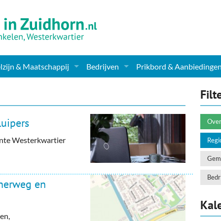
zijn & Maatschappij
Bedrijven
Prikbord & Aanbiedinge
ching, Therapie en meer
Supermarkt & Levensmiddelen
Filt
en Clubs
ritatieve instellingen
Winkelen & Mode
luipers
Over
zondheid & Zorg
Verzorging
ente Westerkwartier
Regi
nderopvang
Dieren & Tuin
Geme
ensbeschouwelijk
Horeca & Uitgaan
Bedri
anerweg en
erwijs & jeugd
Vervoer, Auto's & Fietsen
Kal
en,