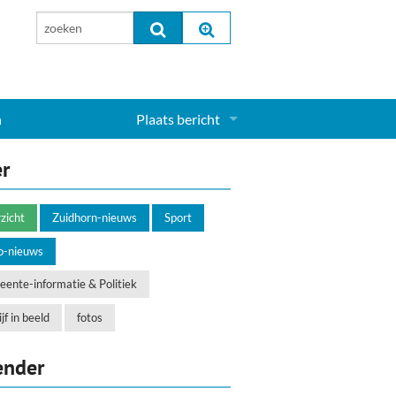
n
Plaats bericht
Inloggen...
er
Aanmelden nieuw account...
zicht
Zuidhorn-nieuws
Sport
o-nieuws
ente-informatie & Politiek
jf in beeld
fotos
ender