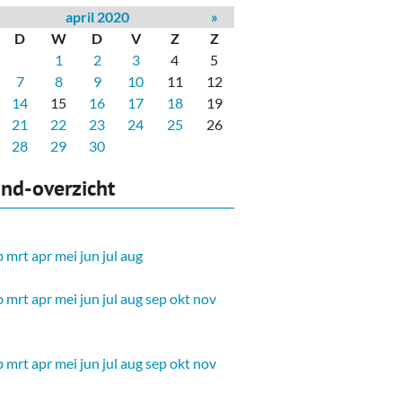
april 2020
»
D
W
D
V
Z
Z
1
2
3
4
5
7
8
9
10
11
12
14
15
16
17
18
19
21
22
23
24
25
26
28
29
30
nd-overzicht
b
mrt
apr
mei
jun
jul
aug
b
mrt
apr
mei
jun
jul
aug
sep
okt
nov
b
mrt
apr
mei
jun
jul
aug
sep
okt
nov