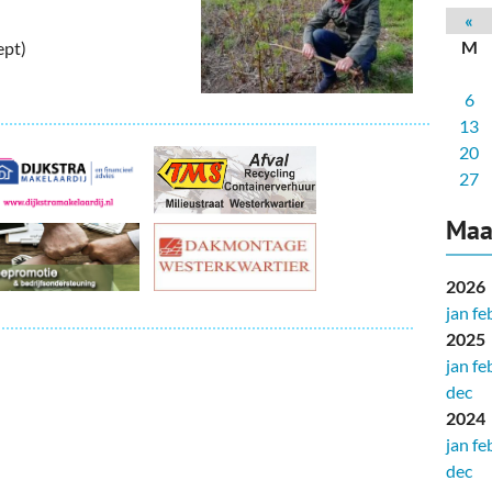
deren
Wonen & Interieur
«
M
ept)
itieke Partijen
On-line bestellen in Zuidhorn
6
dhorners
Financiën, Makelaars & Hypotheken
13
Diensten, Gemak & Zakelijk
20
27
(Ver) Bouw & Onderhoud
Maa
Bedrijventerreinen
2026
Bedrijven in de Regio Zuidhorn
jan
fe
2025
Bedrijven van Vroeger
jan
fe
dec
2024
jan
fe
dec