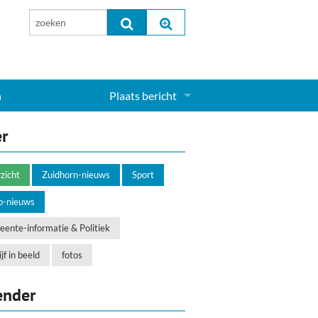
n
Plaats bericht
Inloggen...
er
Aanmelden nieuw account...
zicht
Zuidhorn-nieuws
Sport
o-nieuws
ente-informatie & Politiek
jf in beeld
fotos
ender