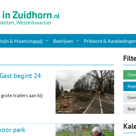
zijn & Maatschappij
Bedrijven
Prikbord & Aanbiedinge
ching, Therapie en meer
Supermarkt & Levensmiddelen
Filt
en Clubs
ritatieve instellingen
Winkelen & Mode
Gast begint 24
Over
zondheid & Zorg
Verzorging
Regi
rote trailers aan bij
nderopvang
Dieren & Tuin
Geme
ensbeschouwelijk
Horeca & Uitgaan
Bedri
erwijs & jeugd
Vervoer, Auto's & Fietsen
Kal
voor park