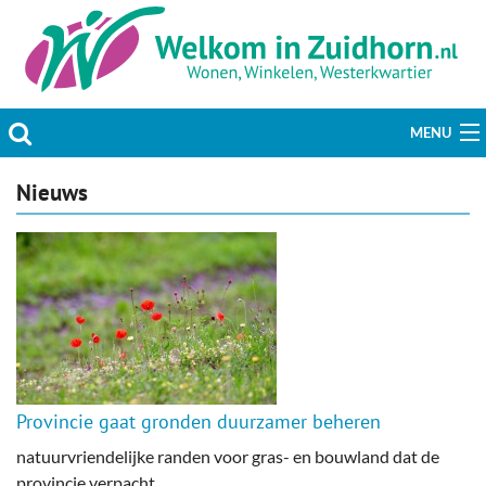
MENU
Actueel
Nieuws
Hobby & Vrije tijd
Welzijn & Maatschappij
Bedrijven
Prikbord & Aanbiedingen
Provincie gaat gronden duurzamer beheren
Plaats bericht
natuurvriendelijke randen voor gras- en bouwland dat de
provincie verpacht