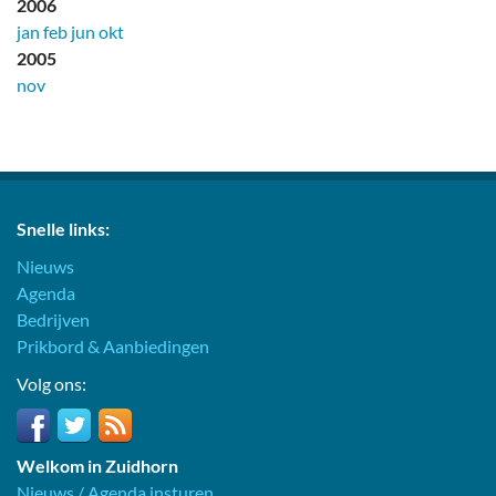
2006
jan
feb
jun
okt
2005
nov
Snelle links:
Nieuws
Agenda
Bedrijven
Prikbord & Aanbiedingen
Volg ons:
Welkom in Zuidhorn
Nieuws / Agenda insturen