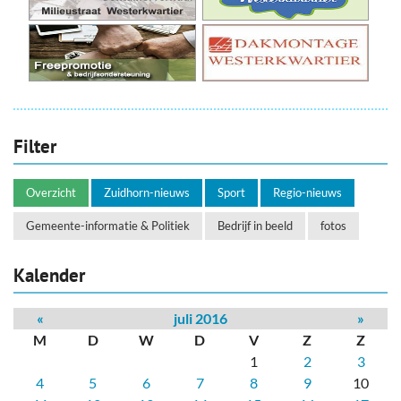
Filter
Overzicht
Zuidhorn-nieuws
Sport
Regio-nieuws
Gemeente-informatie & Politiek
Bedrijf in beeld
fotos
Kalender
«
juli 2016
»
M
D
W
D
V
Z
Z
1
2
3
4
5
6
7
8
9
10