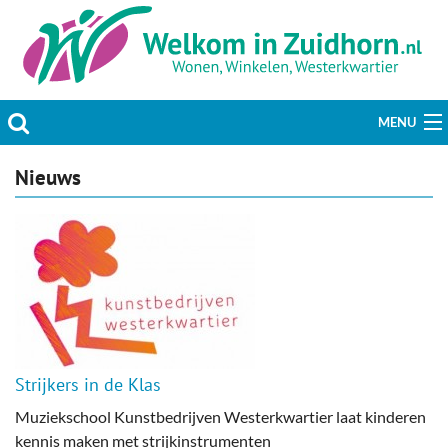
MENU
Actueel
Nieuws
Hobby & Vrije tijd
Welzijn & Maatschappij
Bedrijven
Prikbord & Aanbiedingen
Strijkers in de Klas
Plaats bericht
Muziekschool Kunstbedrijven Westerkwartier laat kinderen
kennis maken met strijkinstrumenten