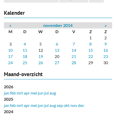
Kalender
«
november 2014
»
M
D
W
D
V
Z
Z
1
2
3
4
5
6
7
8
9
10
11
12
13
14
15
16
17
18
19
20
21
22
23
24
25
26
27
28
29
30
Maand-overzicht
2026
jan
feb
mrt
apr
mei
jun
jul
aug
2025
jan
feb
mrt
apr
mei
jun
jul
aug
sep
okt
nov
dec
2024