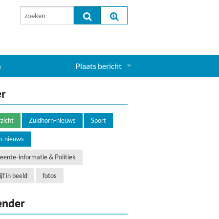
n
Plaats bericht
Inloggen...
er
Aanmelden nieuw account...
zicht
Zuidhorn-nieuws
Sport
o-nieuws
ente-informatie & Politiek
jf in beeld
fotos
ender