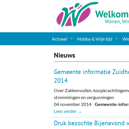
Actueel
Hobby & Vrije tijd
Wel
Nieuws
Sport
Coa
Nieuws
Agenda
(Culturele) verenigingen 
Cha
Gemeente informatie Zuidh
Gemeente informatie
Dorpen
Kunst
Ge
2014
Over Zakkenvullen, koopkrachttegem
Columns & Redactioneel
Woningaanbod
Muziek
Ki
stremmingen en vergunningen
Foto-pagina
Toerisme & Musea
Lev
04 november 2014
Gemeente-inform
Lees verder →
Podia & Dorpshuizen
Ond
Druk bezochte Bijenavond 