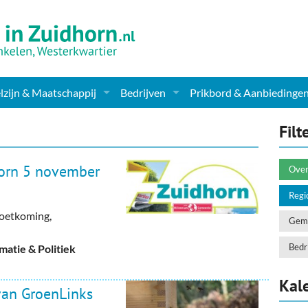
zijn & Maatschappij
Bedrijven
Prikbord & Aanbiedinge
ching, Therapie en meer
Supermarkt & Levensmiddelen
Filt
en Clubs
ritatieve instellingen
Winkelen & Mode
orn 5 november
Over
zondheid & Zorg
Verzorging
Regi
oetkoming,
nderopvang
Dieren & Tuin
Geme
ensbeschouwelijk
Horeca & Uitgaan
Bedri
atie & Politiek
erwijs & jeugd
Vervoer, Auto's & Fietsen
Kal
van GroenLinks