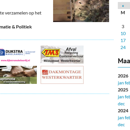
deren
Wonen & Interieur
«
M
te verzamelen op het
itieke Partijen
On-line bestellen in Zuidhorn
3
atie & Politiek
dhorners
Financiën, Makelaars & Hypotheken
10
Diensten, Gemak & Zakelijk
17
24
(Ver) Bouw & Onderhoud
Maa
Bedrijventerreinen
2026
Bedrijven in de Regio Zuidhorn
jan
fe
2025
Bedrijven van Vroeger
jan
fe
dec
2024
jan
fe
dec