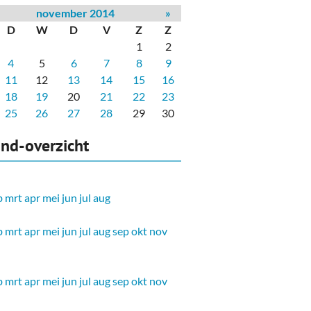
november 2014
»
D
W
D
V
Z
Z
1
2
4
5
6
7
8
9
11
12
13
14
15
16
18
19
20
21
22
23
25
26
27
28
29
30
nd-overzicht
b
mrt
apr
mei
jun
jul
aug
b
mrt
apr
mei
jun
jul
aug
sep
okt
nov
b
mrt
apr
mei
jun
jul
aug
sep
okt
nov