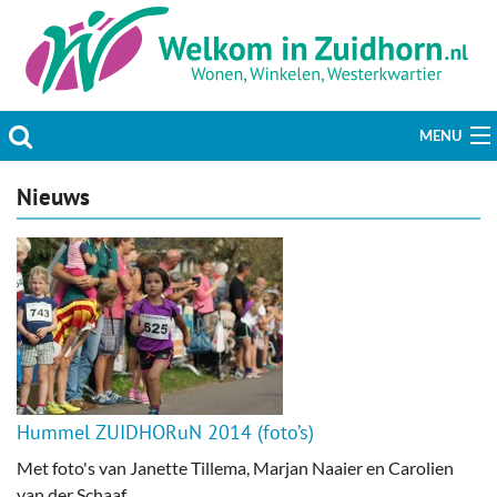
MENU
Actueel
Nieuws
Hobby & Vrije tijd
Welzijn & Maatschappij
Bedrijven
Prikbord & Aanbiedingen
Hummel ZUIDHORuN 2014 (foto’s)
Plaats bericht
Met foto's van Janette Tillema, Marjan Naaier en Carolien
van der Schaaf