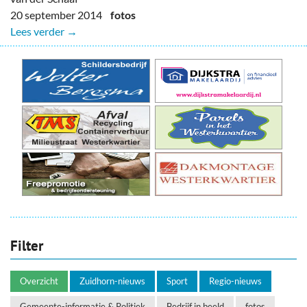
20 september 2014
fotos
Lees verder →
Filter
Overzicht
Zuidhorn-nieuws
Sport
Regio-nieuws
Gemeente-informatie & Politiek
Bedrijf in beeld
fotos