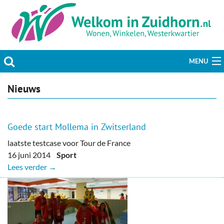
MENU
Actueel
Nieuws
Hobby & Vrije tijd
Goede start Mollema in Zwitserland
Welzijn & Maatschappij
laatste testcase voor Tour de France
16 juni 2014
Sport
Bedrijven
Lees verder →
Prikbord & Aanbiedingen
Plaats bericht