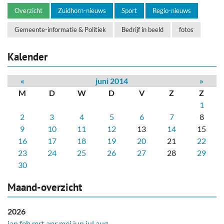
Overzicht
Zuidhorn-nieuws
Sport
Regio-nieuws
Gemeente-informatie & Politiek
Bedrijf in beeld
fotos
Kalender
«
juni 2014
»
M
D
W
D
V
Z
Z
1
2
3
4
5
6
7
8
9
10
11
12
13
14
15
16
17
18
19
20
21
22
23
24
25
26
27
28
29
30
Maand-overzicht
2026
jan
feb
mrt
apr
mei
jun
jul
aug