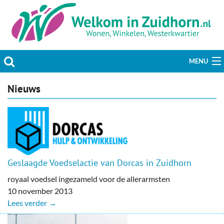
MENU
Actueel
Nieuws
Hobby & Vrije tijd
Welzijn & Maatschappij
Bedrijven
Geslaagde Voedselactie van Dorcas in Zuidhorn
royaal voedsel ingezameld voor de allerarmsten
Prikbord & Aanbiedingen
10 november 2013
Lees verder →
Plaats bericht