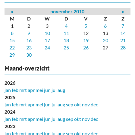
«
november 2010
»
M
D
W
D
V
Z
Z
1
2
3
4
5
6
7
8
9
10
11
12
13
14
15
16
17
18
19
20
21
22
23
24
25
26
27
28
29
30
Maand-overzicht
2026
jan
feb
mrt
apr
mei
jun
jul
aug
2025
jan
feb
mrt
apr
mei
jun
jul
aug
sep
okt
nov
dec
2024
jan
feb
mrt
apr
mei
jun
jul
aug
sep
okt
nov
dec
2023
jan
feb
mrt
apr
mei
jun
jul
aug
sep
okt
nov
dec