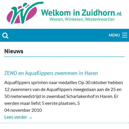
MENU
Actueel
Nieuws
Hobby & Vrije tijd
ZENO en Aquaflippers zwemmen in Haren
Welzijn & Maatschappij
Aquaflippers sprinten naar medailles Op 30 oktober hebben
12 zwemmers van de Aquaflippers meegedaan aan de 25 en
Bedrijven
50 meterwedstrijd in zwembad Scharlakenhof in Haren. Er
werden maar liefst 5 eerste plaatsen, 5
Prikbord & Aanbiedingen
04 november 2010
Lees verder →
Plaats bericht