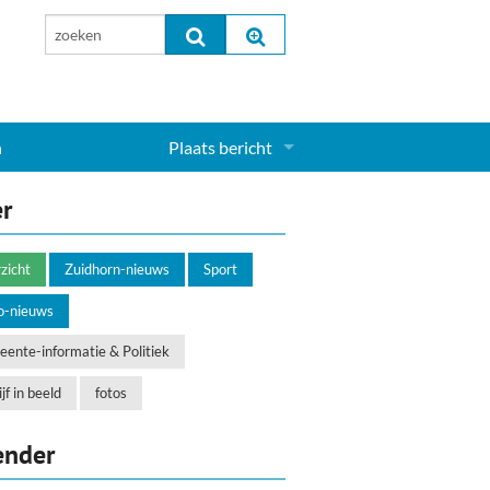
n
Plaats bericht
Inloggen...
er
Aanmelden nieuw account...
zicht
Zuidhorn-nieuws
Sport
o-nieuws
ente-informatie & Politiek
jf in beeld
fotos
ender