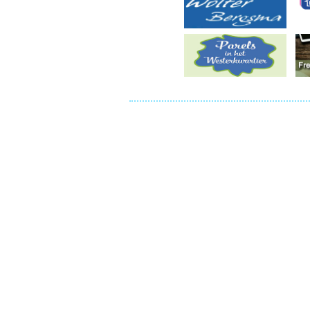
Ou
Pol
Zui