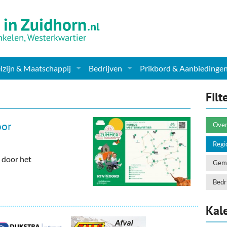
zijn & Maatschappij
Bedrijven
Prikbord & Aanbiedinge
ching, Therapie en meer
Supermarkt & Levensmiddelen
Filt
en Clubs
ritatieve instellingen
Winkelen & Mode
oor
Over
zondheid & Zorg
Verzorging
Regi
 door het
nderopvang
Dieren & Tuin
Geme
ensbeschouwelijk
Horeca & Uitgaan
Bedri
erwijs & jeugd
Vervoer, Auto's & Fietsen
Kal