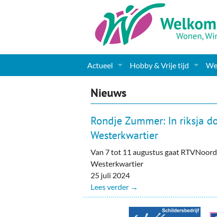
Actueel
Hobby & Vrije tijd
Wel
Nieuws
Sport
Coa
Nieuws
Agenda
(Culturele) verenigingen 
Cha
Rondje Zummer: In riksja d
Gemeente informatie
Dorpen
Kunst
Ge
Westerkwartier
Van 7 tot 11 augustus gaat RTVNoord
Columns & Redactioneel
Woningaanbod
Muziek
Ki
Westerkwartier
Foto-pagina
Toerisme & Musea
Lev
25 juli 2024
Lees verder →
Podia & Dorpshuizen
Ond