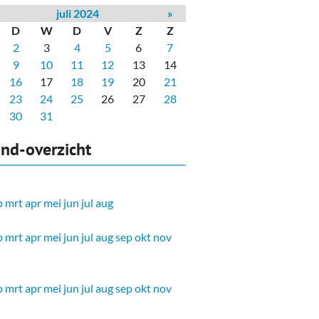
juli 2024
»
D
W
D
V
Z
Z
2
3
4
5
6
7
9
10
11
12
13
14
16
17
18
19
20
21
23
24
25
26
27
28
30
31
nd-overzicht
b
mrt
apr
mei
jun
jul
aug
b
mrt
apr
mei
jun
jul
aug
sep
okt
nov
b
mrt
apr
mei
jun
jul
aug
sep
okt
nov