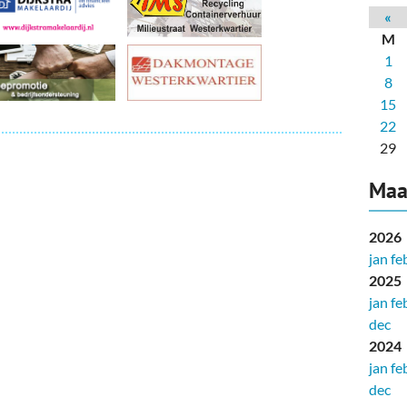
deren
Wonen & Interieur
«
M
itieke Partijen
On-line bestellen in Zuidhorn
1
8
dhorners
Financiën, Makelaars & Hypotheken
15
Diensten, Gemak & Zakelijk
22
29
(Ver) Bouw & Onderhoud
Maa
Bedrijventerreinen
2026
Bedrijven in de Regio Zuidhorn
jan
fe
2025
Bedrijven van Vroeger
jan
fe
dec
2024
jan
fe
dec