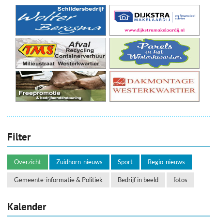
Filter
Overzicht
Zuidhorn-nieuws
Sport
Regio-nieuws
Gemeente-informatie & Politiek
Bedrijf in beeld
fotos
Kalender