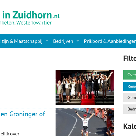
zijn & Maatschappij
Bedrijven
Prikbord & Aanbiedinge
ching, Therapie en meer
Supermarkt & Levensmiddelen
Filt
en Clubs
ritatieve instellingen
Winkelen & Mode
Over
zondheid & Zorg
Verzorging
Regi
nderopvang
Dieren & Tuin
Geme
ensbeschouwelijk
Horeca & Uitgaan
Bedri
een Groninger of
erwijs & jeugd
Vervoer, Auto's & Fietsen
Kal
delijk over