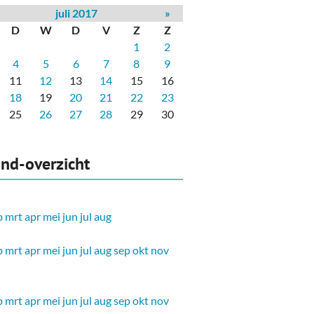
juli 2017
»
D
W
D
V
Z
Z
1
2
4
5
6
7
8
9
11
12
13
14
15
16
18
19
20
21
22
23
25
26
27
28
29
30
nd-overzicht
b
mrt
apr
mei
jun
jul
aug
b
mrt
apr
mei
jun
jul
aug
sep
okt
nov
b
mrt
apr
mei
jun
jul
aug
sep
okt
nov