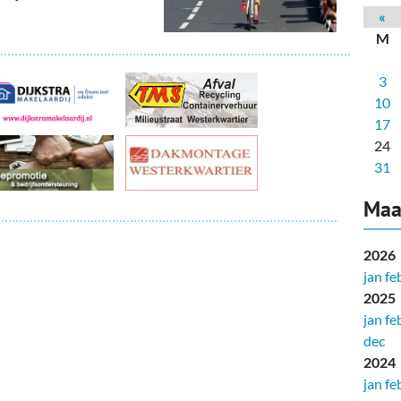
deren
Wonen & Interieur
«
M
itieke Partijen
On-line bestellen in Zuidhorn
3
dhorners
Financiën, Makelaars & Hypotheken
10
Diensten, Gemak & Zakelijk
17
24
(Ver) Bouw & Onderhoud
31
Bedrijventerreinen
Maa
Bedrijven in de Regio Zuidhorn
2026
jan
fe
Bedrijven van Vroeger
2025
jan
fe
dec
2024
jan
fe