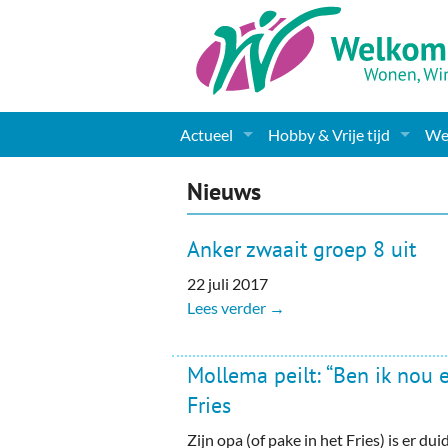
Actueel
Hobby & Vrije tijd
Wel
Nieuws
Sport
Coa
Nieuws
Agenda
(Culturele) verenigingen 
Cha
Anker zwaait groep 8 uit
Gemeente informatie
Dorpen
Kunst
Ge
22 juli 2017
Lees verder →
Columns & Redactioneel
Woningaanbod
Muziek
Ki
Foto-pagina
Toerisme & Musea
Lev
Mollema peilt: “Ben ik nou 
Fries
Podia & Dorpshuizen
Ond
Zijn opa (of pake in het Fries) is er dui