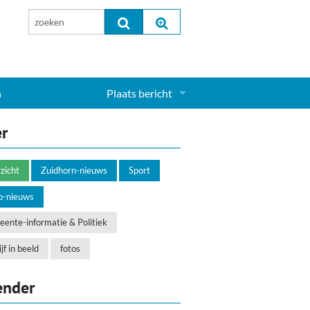
n
Plaats bericht
Inloggen...
er
Aanmelden nieuw account...
zicht
Zuidhorn-nieuws
Sport
o-nieuws
ente-informatie & Politiek
jf in beeld
fotos
ender