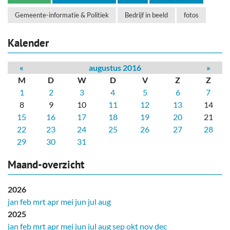
Gemeente-informatie & Politiek
Bedrijf in beeld
fotos
Kalender
«
augustus 2016
»
M
D
W
D
V
Z
Z
1
2
3
4
5
6
7
8
9
10
11
12
13
14
15
16
17
18
19
20
21
22
23
24
25
26
27
28
29
30
31
Maand-overzicht
2026
jan
feb
mrt
apr
mei
jun
jul
aug
2025
jan
feb
mrt
apr
mei
jun
jul
aug
sep
okt
nov
dec