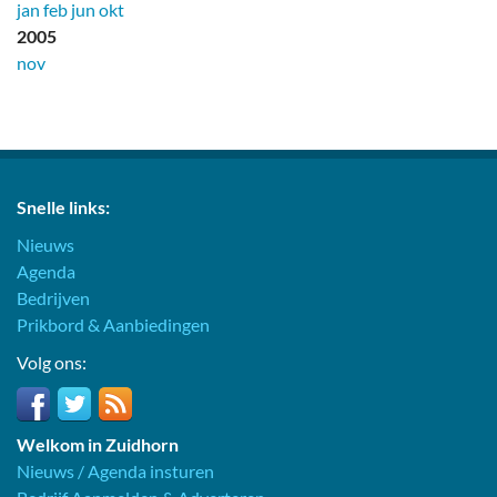
jan
feb
jun
okt
2005
nov
Snelle links:
Nieuws
Agenda
Bedrijven
Prikbord & Aanbiedingen
Volg ons:
Welkom in Zuidhorn
Nieuws / Agenda insturen