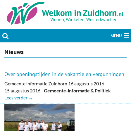
MENU
Actueel
Nieuws
Hobby & Vrije tijd
Over openingstijden in de vakantie en vergunningen
Welzijn & Maatschappij
Gemeente informatie Zuidhorn 16 augustus 2016
15 augustus 2016
Gemeente-informatie & Politiek
Bedrijven
Lees verder →
Prikbord & Aanbiedingen
Plaats bericht