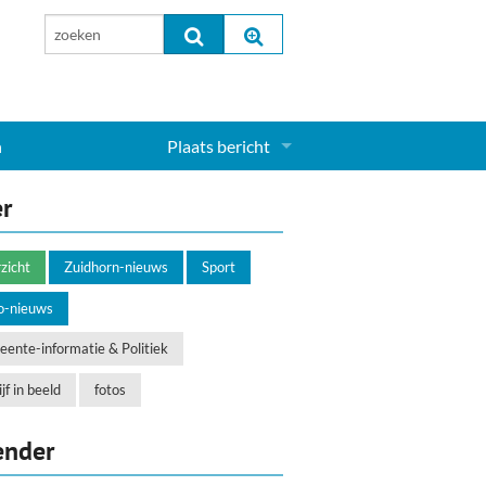
n
Plaats bericht
Inloggen...
er
Aanmelden nieuw account...
zicht
Zuidhorn-nieuws
Sport
o-nieuws
ente-informatie & Politiek
jf in beeld
fotos
ender