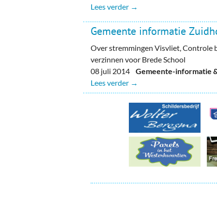
Ou
Lees verder →
Pol
Gemeente informatie Zuidho
Zui
Over stremmingen Visvliet, Control
verzinnen voor Brede School
08 juli 2014
Gemeente-informatie & 
Lees verder →