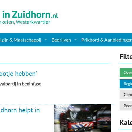
zijn & Maatschappij
Bedrijven
Prikbord & Aanbiedinge
ching, Therapie en meer
Supermarkt & Levensmiddelen
Filt
en Clubs
ritatieve instellingen
Winkelen & Mode
tootje hebben’
Over
zondheid & Zorg
Verzorging
alpartij in beginfase
Regi
nderopvang
Dieren & Tuin
Geme
ensbeschouwelijk
Horeca & Uitgaan
Bedri
dhorn helpt in
erwijs & jeugd
Vervoer, Auto's & Fietsen
Kal