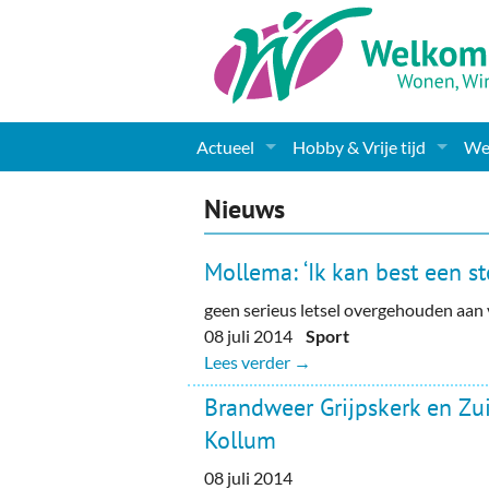
Actueel
Hobby & Vrije tijd
Wel
Nieuws
Sport
Coa
Nieuws
Agenda
(Culturele) verenigingen 
Cha
Mollema: ‘Ik kan best een s
Gemeente informatie
Dorpen
Kunst
Ge
geen serieus letsel overgehouden aan v
08 juli 2014
Sport
Columns & Redactioneel
Woningaanbod
Muziek
Ki
Lees verder →
Foto-pagina
Toerisme & Musea
Lev
Brandweer Grijpskerk en Zui
Kollum
Podia & Dorpshuizen
Ond
08 juli 2014