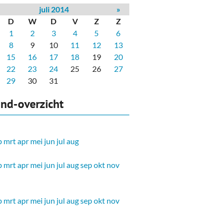
juli 2014
»
D
W
D
V
Z
Z
1
2
3
4
5
6
8
9
10
11
12
13
15
16
17
18
19
20
22
23
24
25
26
27
29
30
31
nd-overzicht
b
mrt
apr
mei
jun
jul
aug
b
mrt
apr
mei
jun
jul
aug
sep
okt
nov
b
mrt
apr
mei
jun
jul
aug
sep
okt
nov