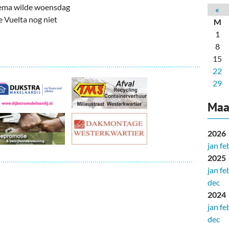
deren
Wonen & Interieur
ma wilde woensdag
«
de Vuelta nog niet
M
itieke Partijen
On-line bestellen in Zuidhorn
1
8
dhorners
Financiën, Makelaars & Hypotheken
15
Diensten, Gemak & Zakelijk
22
29
(Ver) Bouw & Onderhoud
Maa
Bedrijventerreinen
2026
Bedrijven in de Regio Zuidhorn
jan
fe
2025
Bedrijven van Vroeger
jan
fe
dec
2024
jan
fe
dec