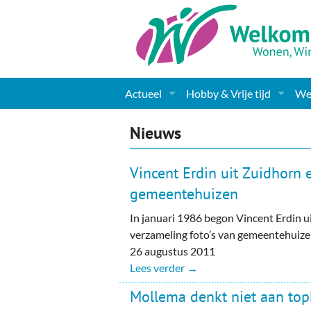
Actueel
Hobby & Vrije tijd
Wel
Nieuws
Sport
Coa
Nieuws
Agenda
(Culturele) verenigingen 
Cha
Vincent Erdin uit Zuidhorn 
Gemeente informatie
Dorpen
Kunst
Ge
gemeentehuizen
In januari 1986 begon Vincent Erdin u
Columns & Redactioneel
Woningaanbod
Muziek
Ki
verzameling foto’s van gemeentehuize
Foto-pagina
Toerisme & Musea
Lev
26 augustus 2011
Lees verder →
Podia & Dorpshuizen
Ond
Mollema denkt niet aan top