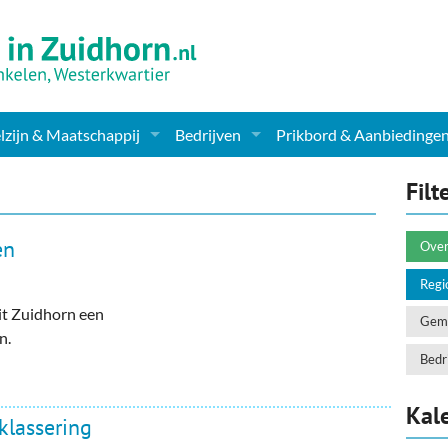
zijn & Maatschappij
Bedrijven
Prikbord & Aanbiedinge
ching, Therapie en meer
Supermarkt & Levensmiddelen
Filt
en Clubs
ritatieve instellingen
Winkelen & Mode
en
Over
zondheid & Zorg
Verzorging
Regi
it Zuidhorn een
nderopvang
Dieren & Tuin
Geme
n.
ensbeschouwelijk
Horeca & Uitgaan
Bedri
erwijs & jeugd
Vervoer, Auto's & Fietsen
Kal
klassering