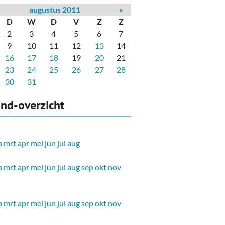
augustus 2011
»
D
W
D
V
Z
Z
2
3
4
5
6
7
9
10
11
12
13
14
16
17
18
19
20
21
23
24
25
26
27
28
30
31
nd-overzicht
b
mrt
apr
mei
jun
jul
aug
b
mrt
apr
mei
jun
jul
aug
sep
okt
nov
b
mrt
apr
mei
jun
jul
aug
sep
okt
nov