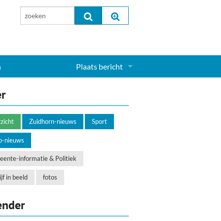
n
Plaats bericht
Inloggen...
er
Aanmelden nieuw account...
zicht
Zuidhorn-nieuws
Sport
o-nieuws
ente-informatie & Politiek
jf in beeld
fotos
ender