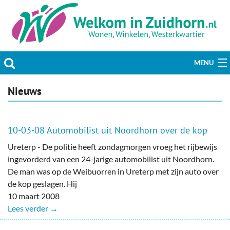
MENU
Actueel
Nieuws
Hobby & Vrije tijd
10-03-08 Automobilist uit Noordhorn over de kop
Welzijn & Maatschappij
Ureterp - De politie heeft zondagmorgen vroeg het rijbewijs
ingevorderd van een 24-jarige automobilist uit Noordhorn.
Bedrijven
De man was op de Weibuorren in Ureterp met zijn auto over
de kop geslagen. Hij
Prikbord & Aanbiedingen
10 maart 2008
Lees verder →
Plaats bericht