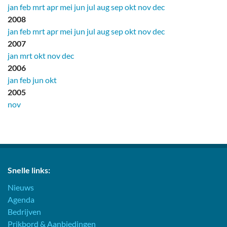
jan
feb
mrt
apr
mei
jun
jul
aug
sep
okt
nov
dec
2008
jan
feb
mrt
apr
mei
jun
jul
aug
sep
okt
nov
dec
2007
jan
mrt
okt
nov
dec
2006
jan
feb
jun
okt
2005
nov
Snelle links:
Nieuws
Agenda
Bedrijven
Prikbord & Aanbiedingen