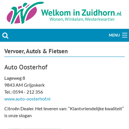
MENU
Actueel
Vervoer, Auto’s & Fietsen
Hobby & Vrije tijd
Auto Oosterhof
Welzijn & Maatschappij
Lageweg 8
9843 AM Grijpskerk
Bedrijven
Tel.: 0594 - 212 356
www.auto-oosterhof.nl
Prikbord & Aanbiedingen
Citroën Dealer. Het leveren van: “Klantvriendelijke kwaliteit”
is onze slogan
Plaats bericht