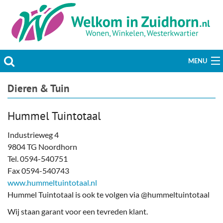
MENU
Actueel
Dieren & Tuin
Hobby & Vrije tijd
Hummel Tuintotaal
Welzijn & Maatschappij
Industrieweg 4
9804 TG Noordhorn
Bedrijven
Tel. 0594-540751
Fax 0594-540743
Prikbord & Aanbiedingen
www.hummeltuintotaal.nl
Hummel Tuintotaal is ook te volgen via @hummeltuintotaal
Plaats bericht
Wij staan garant voor een tevreden klant.