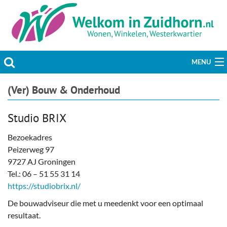
MENU
Actueel
(Ver) Bouw & Onderhoud
Hobby & Vrije tijd
Studio BRIX
Welzijn & Maatschappij
Bezoekadres
Peizerweg 97
Bedrijven
9727 AJ Groningen
Tel.: 06 – 51 55 31 14
Prikbord & Aanbiedingen
https://studiobrix.nl/
De bouwadviseur die met u meedenkt voor een optimaal
Plaats bericht
resultaat.