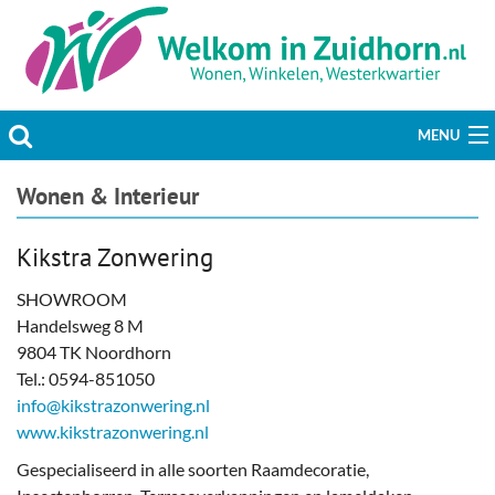
MENU
Actueel
Wonen & Interieur
Hobby & Vrije tijd
Kikstra Zonwering
Welzijn & Maatschappij
SHOWROOM
Handelsweg 8 M
Bedrijven
9804 TK Noordhorn
Tel.: 0594-851050
Prikbord & Aanbiedingen
info@kikstrazonwering.nl
www.kikstrazonwering.nl
Plaats bericht
Gespecialiseerd in alle soorten Raamdecoratie,