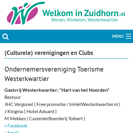
MENU
Actueel
(Culturele) verenigingen en Clubs
Hobby & Vrije tijd
Ondernemersvereniging Toerisme
Westerkwartier
Welzijn & Maatschappij
Gastvrij Westerkwartier; "Hart van het Noorden"
Bedrijven
Bestuur
JHC Vergonet ( Free promotie / InHetWesterkwartier.nl )
Prikbord & Aanbiedingen
J Kingma ( Hotel Aduard )
M Mekkes ( CazemierBoerderij Tolbert )
Plaats bericht
» Facebook
» Email