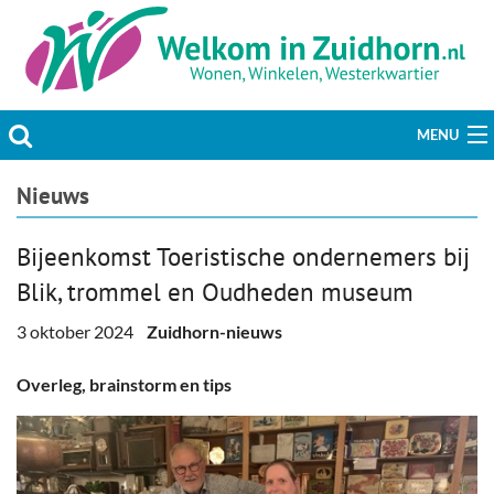
MENU
Actueel
Nieuws
Hobby & Vrije tijd
Bijeenkomst Toeristische ondernemers bij
Blik, trommel en Oudheden museum
Welzijn & Maatschappij
3 oktober 2024
Zuidhorn-nieuws
Bedrijven
Overleg, brainstorm en tips
Prikbord & Aanbiedingen
Plaats bericht