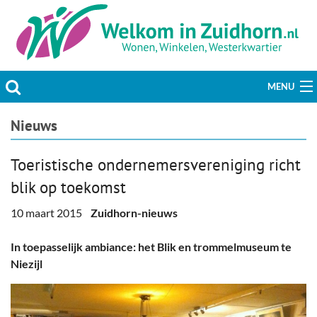
MENU
Actueel
Nieuws
Hobby & Vrije tijd
Toeristische ondernemersvereniging richt
blik op toekomst
Welzijn & Maatschappij
10 maart 2015
Zuidhorn-nieuws
Bedrijven
In toepasselijk ambiance: het Blik en trommelmuseum te
Prikbord & Aanbiedingen
Niezijl
Plaats bericht