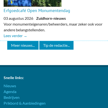
Erfgoedcafé Open Monumentendag
03 augustus 2026
Zuidhorn-nieuws
Voor monumenteigenaren/beheerders, maar zeker ook voor
andere belangstellenden.
Lees verder →
Meer nieuws...
Tip de redactie...
Snelle links:
Nieuws
Agenda
Bedrijven
Prikbord & Aanbiedingen