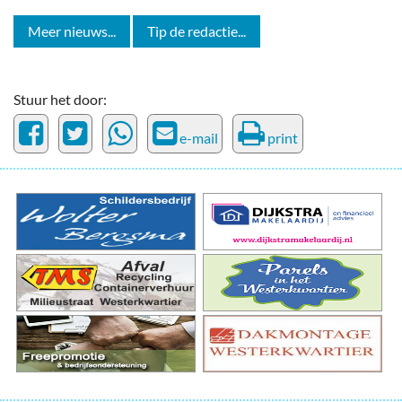
Meer nieuws...
Tip de redactie...
Stuur het door:
e-mail
print