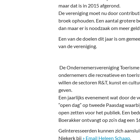
maar dat is in 2015 afgerond.
De vereniging moet nu door contribut
broek ophouden. Een aantal grotere b
dan maar er is noodzaak om meer geld
Een van de doelen dit jaar is om geme
van de vereniging.
De Ondernemersvereniging Toerisme W
ondernemers die recreatieve en toeris
willen de sectoren R&T, kunst en cult
geven.
Een jaarlijks evenement wat door de ve
“open dag” op tweede Paasdag waarbi
open zetten voor het publiek. Een bedr
Boerakker ontvangt op zo’n dag een 1
Geïnteresseerden kunnen zich aansluite
Niekerk bij
» Email Heleen Schaap
.