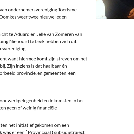
deren
Wonen & Interieur
ng van ondernemersvereniging Toerisme
itieke Partijen
On-line bestellen in Zuidhorn
 Oomkes weer twee nieuwe leden
dhorners
Financiën, Makelaars & Hypotheken
cht te Aduard en Jelle van Zomeren van
Diensten, Gemak & Zakelijk
ng Nienoord te Leek hebben zich dit
rsvereniging.
(Ver) Bouw & Onderhoud
ent want hiermee komt zijn streven om het
j. Zijn inziens is dat haalbaar én
Bedrijventerreinen
oorbeeld provincie, en gemeenten, een
Bedrijven in de Regio Zuidhorn
Bedrijven van Vroeger
oor werkgelegenheid en inkomsten in het
en geen of weinig financiële
ten het initiatief gekomen om een
 was er een ( Provinciaal ) subsidietraject