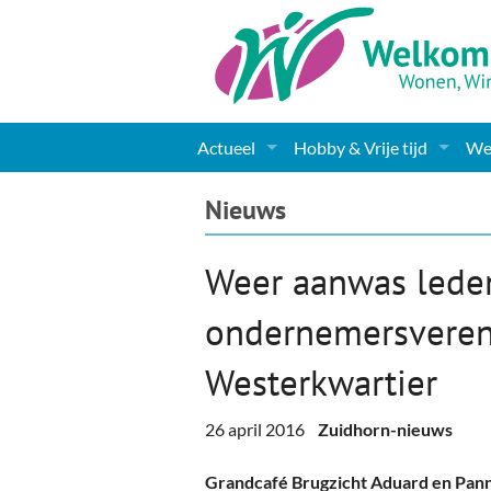
Actueel
Hobby & Vrije tijd
Wel
Nieuws
Sport
Coa
Nieuws
Agenda
(Culturele) verenigingen 
Cha
Weer aanwas lede
Gemeente informatie
Dorpen
Kunst
Ge
ondernemersveren
Columns & Redactioneel
Woningaanbod
Muziek
Ki
Westerkwartier
Foto-pagina
Toerisme & Musea
Lev
26 april 2016
Zuidhorn-nieuws
Podia & Dorpshuizen
Ond
Grandcafé Brugzicht Aduard en Pan