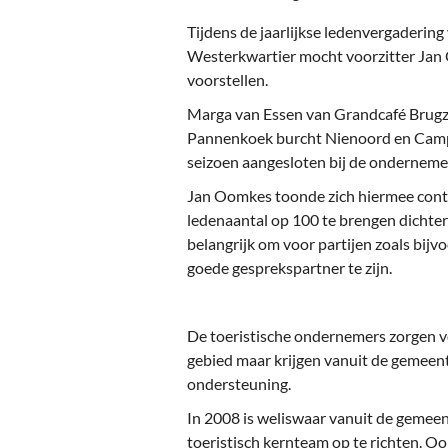
Ou
Tijdens de jaarlijkse ledenvergaderi
Pol
Westerkwartier mocht voorzitter Jan
voorstellen.
Zui
Marga van Essen van Grandcafé Brugzi
Pannenkoek burcht Nienoord en Campi
seizoen aangesloten bij de onderneme
Jan Oomkes toonde zich hiermee cont
ledenaantal op 100 te brengen dichterbi
belangrijk om voor partijen zoals bijv
goede gesprekspartner te zijn.
De toeristische ondernemers zorgen v
gebied maar krijgen vanuit de gemeent
ondersteuning.
In 2008 is weliswaar vanuit de gemeen
toeristisch kernteam op te richten. Ook