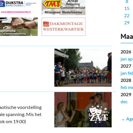
8
15
22
29
Maa
2026
jan
ap
2027
jan
fe
2028
feb
mr
2029
dec
aotische voorstelling
ale spanning. Mis het
→ Age
Ook om 19.00)