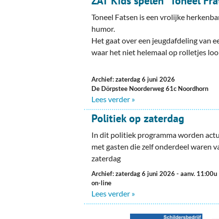
ZAT Kids spelen “Toneel Fra
Ou
Toneel Fatsen is een vrolijke herkenba
Pol
humor.
Het gaat over een jeugdafdeling van e
Zui
waar het niet helemaal op rolletjes loo
Archief: zaterdag 6 juni 2026
De Dörpstee Noorderweg 61c Noordhorn
Lees verder »
Politiek op zaterdag
In dit politiek programma worden act
met gasten die zelf onderdeel waren v
zaterdag
Archief: zaterdag 6 juni 2026
- aanv. 11:00u
on-line
Lees verder »