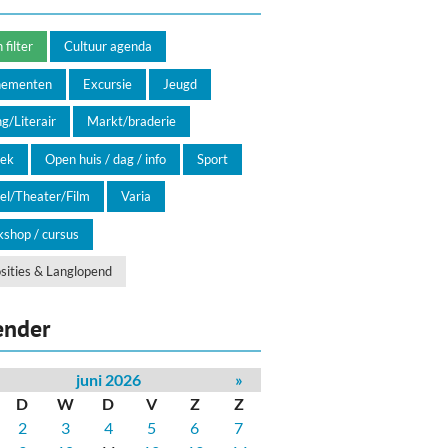
filter
Cultuur agenda
nementen
Excursie
Jeugd
g/Literair
Markt/braderie
ek
Open huis / dag / info
Sport
el/Theater/Film
Varia
shop / cursus
sities & Langlopend
ender
juni 2026
»
D
W
D
V
Z
Z
2
3
4
5
6
7