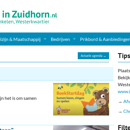
zijn & Maatschappij
Bedrijven
Prikbord & Aanbiedinge
ching, Therapie en meer
Supermarkt & Levensmiddelen
Tip
Actuele agenda →
en Clubs
ritatieve instellingen
Winkelen & Mode
Plaats
Bekijk
zondheid & Zorg
Verzorging
Weste
nderopvang
Dieren & Tuin
www.i
jn het is om samen
→
Afv
ensbeschouwelijk
Horeca & Uitgaan
→
Che
erwijs & jeugd
Vervoer, Auto's & Fietsen
Filt