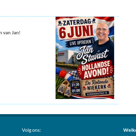
n van Jan!
Volg ons:
Welko