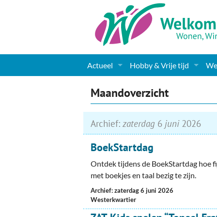
Actueel
Hobby & Vrije tijd
Wel
Nieuws
Sport
Coa
Maandoverzicht
Agenda
(Culturele) verenigingen 
Cha
Archief:
zaterdag
6
juni
2026
Gemeente informatie
Dorpen
Kunst
Ge
BoekStartdag
Columns & Redactioneel
Woningaanbod
Muziek
Ki
Ontdek tijdens de BoekStartdag hoe fi
Foto-pagina
Toerisme & Musea
Lev
met boekjes en taal bezig te zijn.
Archief: zaterdag 6 juni 2026
Podia & Dorpshuizen
Ond
Westerkwartier