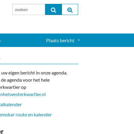
n
Plaats bericht
Inloggen...
s
Aanmelden nieuw account...
 uw eigen bericht in onze agenda.
 de agenda voor het hele
rkwartier op
nhetwesterkwartier.nl
alkalender
mokar route en kalender
er