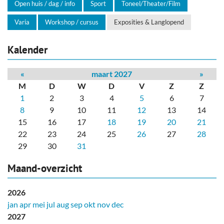
Open huis / dag / info
Sport
Toneel/Theater/Film
Varia
Workshop / cursus
Exposities & Langlopend
Kalender
«
maart 2027
»
M
D
W
D
V
Z
Z
1
2
3
4
5
6
7
8
9
10
11
12
13
14
15
16
17
18
19
20
21
22
23
24
25
26
27
28
29
30
31
Maand-overzicht
2026
jan
apr
mei
jul
aug
sep
okt
nov
dec
2027