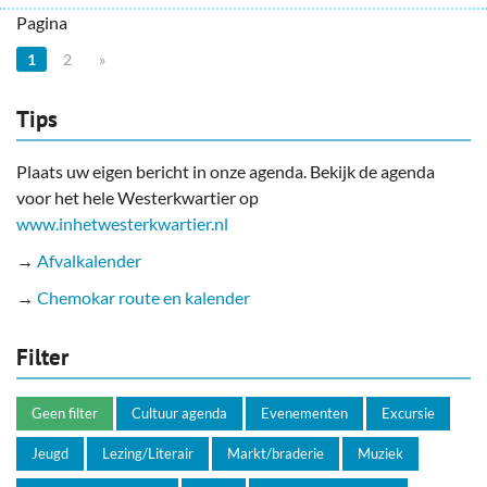
Pagina
1
2
»
Tips
Plaats uw eigen bericht in onze agenda. Bekijk de agenda
voor het hele Westerkwartier op
www.inhetwesterkwartier.nl
→
Afvalkalender
→
Chemokar route en kalender
Filter
Geen filter
Cultuur agenda
Evenementen
Excursie
Jeugd
Lezing/Literair
Markt/braderie
Muziek