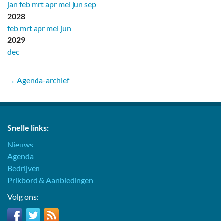
jan
feb
mrt
apr
mei
jun
sep
2028
feb
mrt
apr
mei
jun
2029
dec
→ Agenda-archief
Snelle links:
Nieuws
Agenda
Bedrijven
Prikbord & Aanbiedingen
Volg ons: