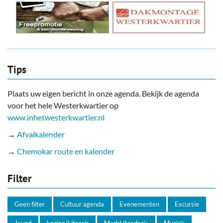
Tips
Plaats uw eigen bericht in onze agenda. Bekijk de agenda
voor het hele Westerkwartier op
www.inhetwesterkwartier.nl
→
Afvalkalender
→
Chemokar route en kalender
Filter
Geen filter
Cultuur agenda
Evenementen
Excursie
Jeugd
Lezing/Literair
Markt/braderie
Muziek