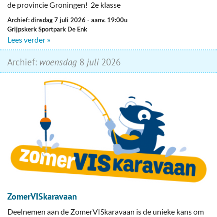
de provincie Groningen! 2e klasse
Archief: dinsdag 7 juli 2026
- aanv. 19:00u
Grijpskerk Sportpark De Enk
Lees verder »
Archief:
woensdag
8
juli
2026
ZomerVISkaravaan
Deelnemen aan de ZomerVISkaravaan is de unieke kans om