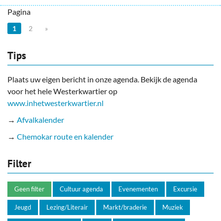
Pagina
1
2
»
Tips
Plaats uw eigen bericht in onze agenda. Bekijk de agenda
voor het hele Westerkwartier op
www.inhetwesterkwartier.nl
→
Afvalkalender
→
Chemokar route en kalender
Filter
Geen filter
Cultuur agenda
Evenementen
Excursie
Jeugd
Lezing/Literair
Markt/braderie
Muziek