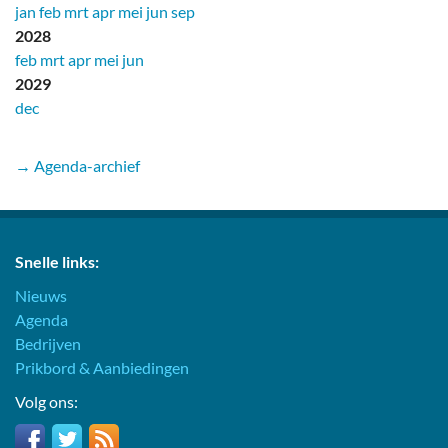
jan
feb
mrt
apr
mei
jun
sep
2028
feb
mrt
apr
mei
jun
2029
dec
→ Agenda-archief
Snelle links:
Nieuws
Agenda
Bedrijven
Prikbord & Aanbiedingen
Volg ons: