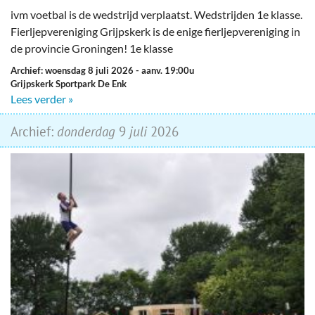
ivm voetbal is de wedstrijd verplaatst. Wedstrijden 1e klasse.
Fierljepvereniging Grijpskerk is de enige fierljepvereniging in
de provincie Groningen! 1e klasse
Archief: woensdag 8 juli 2026
- aanv. 19:00u
Grijpskerk Sportpark De Enk
Lees verder »
Archief:
donderdag
9
juli
2026