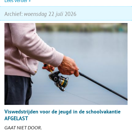
Lees verder »
Archief:
woensdag
22
juli
2026
Viswedstrijden voor de jeugd in de schoolvakantie
AFGELAST
GAAT NIET DOOR.