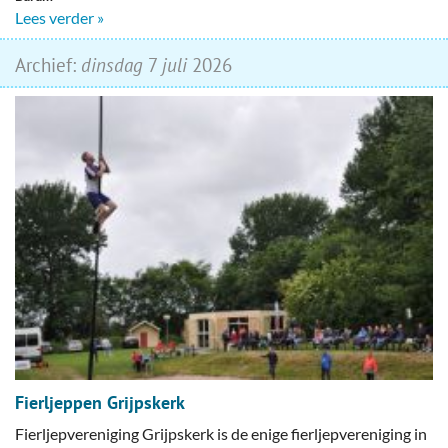
Lees verder »
Archief:
dinsdag
7
juli
2026
Fierljeppen Grijpskerk
Fierljepvereniging Grijpskerk is de enige fierljepvereniging in