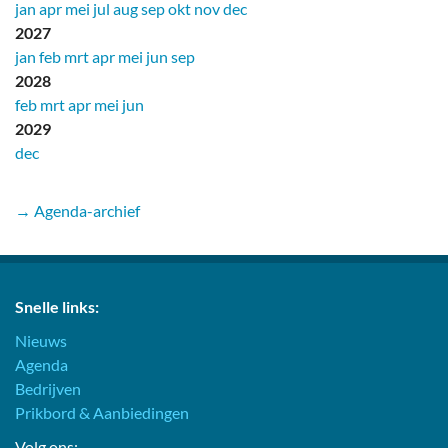
jan
apr
mei
jul
aug
sep
okt
nov
dec
2027
jan
feb
mrt
apr
mei
jun
sep
2028
feb
mrt
apr
mei
jun
2029
dec
→ Agenda-archief
Snelle links:
Nieuws
Agenda
Bedrijven
Prikbord & Aanbiedingen
Volg ons: