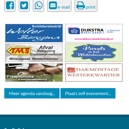
e-mail
print
Meer agenda vandaag...
Plaats zelf evenement...