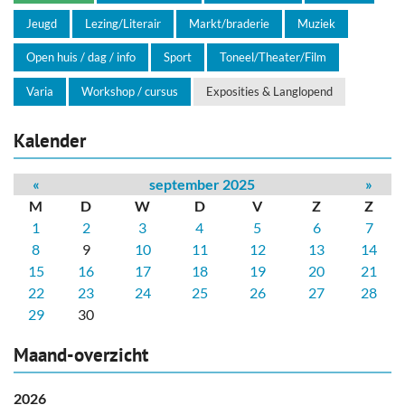
Jeugd
Lezing/Literair
Markt/braderie
Muziek
Open huis / dag / info
Sport
Toneel/Theater/Film
Varia
Workshop / cursus
Exposities & Langlopend
Kalender
«
september 2025
»
M
D
W
D
V
Z
Z
1
2
3
4
5
6
7
8
9
10
11
12
13
14
15
16
17
18
19
20
21
22
23
24
25
26
27
28
29
30
Maand-overzicht
2026