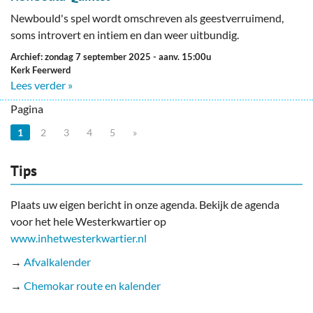
Newbould's spel wordt omschreven als geestverruimend,
soms introvert en intiem en dan weer uitbundig.
Archief: zondag 7 september 2025
- aanv. 15:00u
Kerk Feerwerd
Lees verder »
Pagina
1
2
3
4
5
»
Tips
Plaats uw eigen bericht in onze agenda. Bekijk de agenda
voor het hele Westerkwartier op
www.inhetwesterkwartier.nl
→
Afvalkalender
→
Chemokar route en kalender