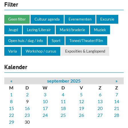
Filter
Geen filter
Cultuur agenda
Evenementen
Excursie
Jeugd
Lezing/Literair
Markt/braderie
Muziek
Open huis / dag / info
Sport
Toneel/Theater/Film
Varia
Workshop / cursus
Exposities & Langlopend
Kalender
«
september 2025
»
M
D
W
D
V
Z
Z
1
2
3
4
5
6
7
8
9
10
11
12
13
14
15
16
17
18
19
20
21
22
23
24
25
26
27
28
29
30