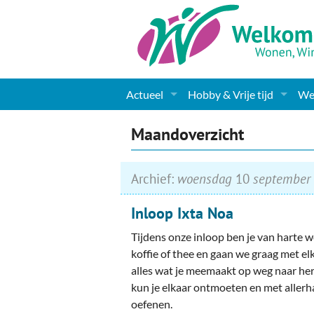
Actueel
Hobby & Vrije tijd
Wel
Nieuws
Sport
Coa
Maandoverzicht
Agenda
(Culturele) verenigingen 
Cha
Archief:
woensdag
10
september
Gemeente informatie
Dorpen
Kunst
Ge
Inloop Ixta Noa
Columns & Redactioneel
Woningaanbod
Muziek
Ki
Tijdens onze inloop ben je van harte 
Foto-pagina
Toerisme & Musea
Lev
koffie of thee en gaan we graag met el
alles wat je meemaakt op weg naar hers
Podia & Dorpshuizen
Ond
kun je elkaar ontmoeten en met allerh
oefenen.