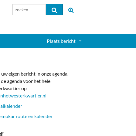
n
Plaats bericht
Inloggen...
s
Aanmelden nieuw account...
 uw eigen bericht in onze agenda.
 de agenda voor het hele
rkwartier op
nhetwesterkwartier.nl
alkalender
mokar route en kalender
er