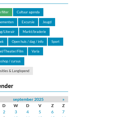
filter
Cultuur agenda
nementen
Excursie
Jeugd
g/Literair
Markt/braderie
ek
Open huis / dag / info
Sport
el/Theater/Film
Varia
shop / cursus
sities & Langlopend
ender
september 2025
»
D
W
D
V
Z
Z
2
3
4
5
6
7