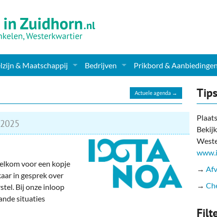
zijn & Maatschappij
Bedrijven
Prikbord & Aanbiedinge
ching, Therapie en meer
Supermarkt & Levensmiddelen
Tip
Actuele agenda →
en Clubs
ritatieve instellingen
Winkelen & Mode
Plaats
2025
Bekijk
zondheid & Zorg
Verzorging
Weste
nderopvang
Dieren & Tuin
www.i
welkom voor een kopje
→
Afv
ensbeschouwelijk
Horeca & Uitgaan
kaar in gesprek over
→
Che
tel. Bij onze inloop
erwijs & jeugd
Vervoer, Auto's & Fietsen
ande situaties
Filt