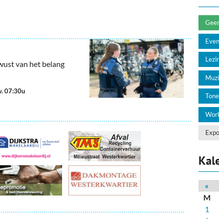
deren
Wonen & Interieur
itieke Partijen
On-line bestellen in Zuidhorn
Geen 
Eve
dhorners
Financiën, Makelaars & Hypotheken
Lezin
wust van het belang
Diensten, Gemak & Zakelijk
Muzi
(Ver) Bouw & Onderhoud
v. 07:30u
Tone
Bedrijventerreinen
Work
Bedrijven in de Regio Zuidhorn
Expo
Bedrijven van Vroeger
Kal
«
M
1