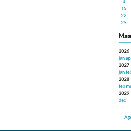
8
15
22
29
Maa
2026
jan
ap
2027
jan
fe
2028
feb
mr
2029
dec
→ Age