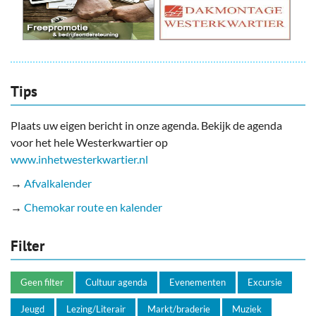
Tips
Plaats uw eigen bericht in onze agenda. Bekijk de agenda
voor het hele Westerkwartier op
www.inhetwesterkwartier.nl
→
Afvalkalender
→
Chemokar route en kalender
Filter
Geen filter
Cultuur agenda
Evenementen
Excursie
Jeugd
Lezing/Literair
Markt/braderie
Muziek