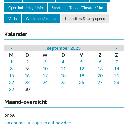
Open huis / dag / info
Sport
Toneel/Theater/Film
Varia
Workshop / cursus
Exposities & Langlopend
Kalender
«
september 2025
»
M
D
W
D
V
Z
Z
1
2
3
4
5
6
7
8
9
10
11
12
13
14
15
16
17
18
19
20
21
22
23
24
25
26
27
28
29
30
Maand-overzicht
2026
jan
apr
mei
jul
aug
sep
okt
nov
dec