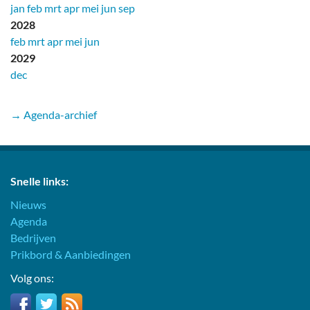
jan
feb
mrt
apr
mei
jun
sep
2028
feb
mrt
apr
mei
jun
2029
dec
→ Agenda-archief
Snelle links:
Nieuws
Agenda
Bedrijven
Prikbord & Aanbiedingen
Volg ons: