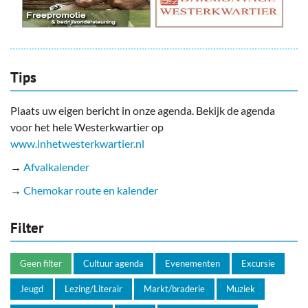
Tips
Plaats uw eigen bericht in onze agenda. Bekijk de agenda
voor het hele Westerkwartier op
www.inhetwesterkwartier.nl
→
Afvalkalender
→
Chemokar route en kalender
Filter
Geen filter
Cultuur agenda
Evenementen
Excursie
Jeugd
Lezing/Literair
Markt/braderie
Muziek