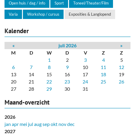
Open huis / dag / info
Sport
Toneel/Theater/Film
Varia
Workshop / cursus
Exposities & Langlopend
Kalender
«
juli 2026
»
M
D
W
D
V
Z
Z
1
2
3
4
5
6
7
8
9
10
11
12
13
14
15
16
17
18
19
20
21
22
23
24
25
26
27
28
29
30
31
Maand-overzicht
2026
jan
apr
mei
jul
aug
sep
okt
nov
dec
2027