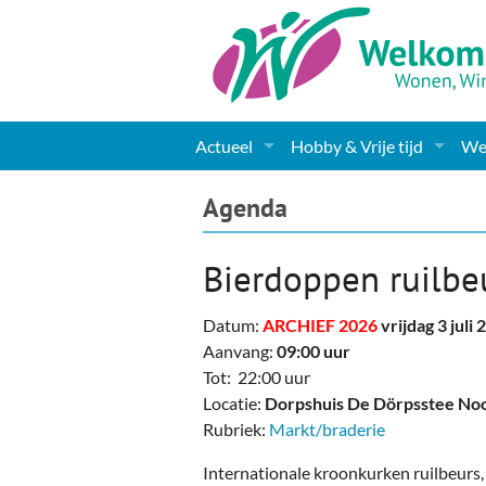
Actueel
Hobby & Vrije tijd
Wel
Nieuws
Sport
Coa
Agenda
Agenda
(Culturele) verenigingen 
Cha
Bierdoppen ruilbe
Gemeente informatie
Dorpen
Kunst
Ge
Datum:
ARCHIEF 2026
vrijdag 3 juli
Columns & Redactioneel
Woningaanbod
Muziek
Ki
Aanvang:
09:00 uur
Tot: 22:00 uur
Foto-pagina
Toerisme & Musea
Lev
Locatie:
Dorpshuis De Dörpsstee No
Rubriek:
Markt/braderie
Podia & Dorpshuizen
Ond
Internationale kroonkurken ruilbeurs,