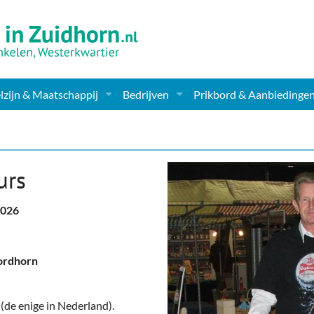
zijn & Maatschappij
Bedrijven
Prikbord & Aanbiedinge
ching, Therapie en meer
Supermarkt & Levensmiddelen
en Clubs
ritatieve instellingen
Winkelen & Mode
urs
zondheid & Zorg
Verzorging
 2026
nderopvang
Dieren & Tuin
ensbeschouwelijk
Horeca & Uitgaan
ordhorn
erwijs & jeugd
Vervoer, Auto's & Fietsen
 (de enige in Nederland).