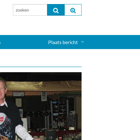
n
Plaats bericht
Inloggen...
Aanmelden nieuw account...