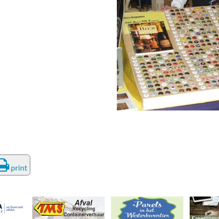
deren
Wonen & Interieur
itieke Partijen
On-line bestellen in Zuidhorn
dhorners
Financiën, Makelaars & Hypotheken
Diensten, Gemak & Zakelijk
(Ver) Bouw & Onderhoud
Bedrijventerreinen
Bedrijven in de Regio Zuidhorn
Bedrijven van Vroeger
print