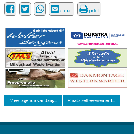
e-mail
print
Meer agenda vandaag...
Plaats zelf evenement...