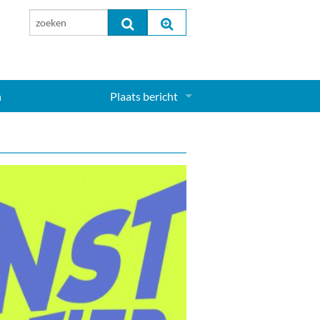
n
Plaats bericht
Inloggen...
Aanmelden nieuw account...