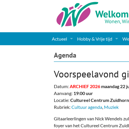
Actueel
Hobby & Vrije tijd
Wel
Nieuws
Sport
Coa
Agenda
Agenda
(Culturele) verenigingen 
Cha
Voorspeelavond gi
Gemeente informatie
Dorpen
Kunst
Ge
Datum:
ARCHIEF 2026
maandag 22 j
Columns & Redactioneel
Woningaanbod
Muziek
Ki
Aanvang:
19:00 uur
Locatie:
Cultureel Centrum Zuidhorn
Foto-pagina
Toerisme & Musea
Lev
Rubriek:
Cultuur agenda
,
Muziek
Podia & Dorpshuizen
Ond
Gitaarleerlingen van Nick Wendels zu
foyer van het Cultureel Centrum Zuid