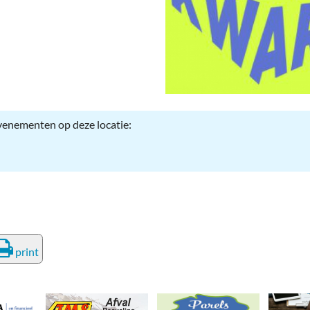
deren
Wonen & Interieur
itieke Partijen
On-line bestellen in Zuidhorn
dhorners
Financiën, Makelaars & Hypotheken
Diensten, Gemak & Zakelijk
evenementen op deze locatie:
(Ver) Bouw & Onderhoud
Bedrijventerreinen
Bedrijven in de Regio Zuidhorn
Bedrijven van Vroeger
print