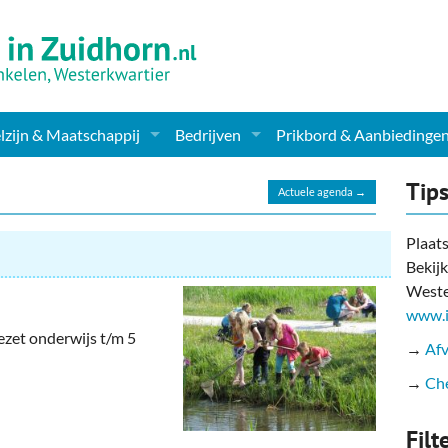
zijn & Maatschappij
Bedrijven
Prikbord & Aanbiedinge
ching, Therapie en meer
Supermarkt & Levensmiddelen
Tip
Actuele agenda →
en Clubs
ritatieve instellingen
Winkelen & Mode
Plaats
Bekijk
zondheid & Zorg
Verzorging
Weste
nderopvang
Dieren & Tuin
www.i
zet onderwijs t/m 5
→
Afv
ensbeschouwelijk
Horeca & Uitgaan
→
Che
erwijs & jeugd
Vervoer, Auto's & Fietsen
Filt