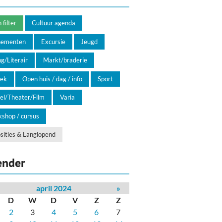
filter
Cultuur agenda
nementen
Excursie
Jeugd
g/Literair
Markt/braderie
ek
Open huis / dag / info
Sport
el/Theater/Film
Varia
shop / cursus
sities & Langlopend
ender
april 2024
»
D
W
D
V
Z
Z
2
3
4
5
6
7