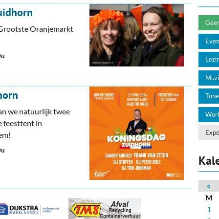
deren
Wonen & Interieur
uidhorn
itieke Partijen
On-line bestellen in Zuidhorn
Geen 
Grootste Oranjemarkt
Eve
dhorners
Financiën, Makelaars & Hypotheken
0u
Lezin
Diensten, Gemak & Zakelijk
Muzi
(Ver) Bouw & Onderhoud
horn
Tone
Bedrijventerreinen
an we natuurlijk twee
Work
e feesttent in
Bedrijven in de Regio Zuidhorn
Expo
lem!
0u
Bedrijven van Vroeger
Kal
«
M
1