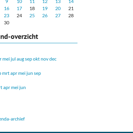
9
10
11
12
13
14
16
17
18
19
20
21
23
24
25
26
27
28
30
nd-overzicht
r
mei
jul
aug
sep
okt
nov
dec
b
mrt
apr
mei
jun
sep
t
apr
mei
jun
nda-archief