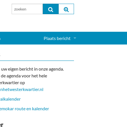
n
Plaats bericht
Inloggen...
s
Aanmelden nieuw account...
 uw eigen bericht in onze agenda.
 de agenda voor het hele
rkwartier op
nhetwesterkwartier.nl
alkalender
mokar route en kalender
er