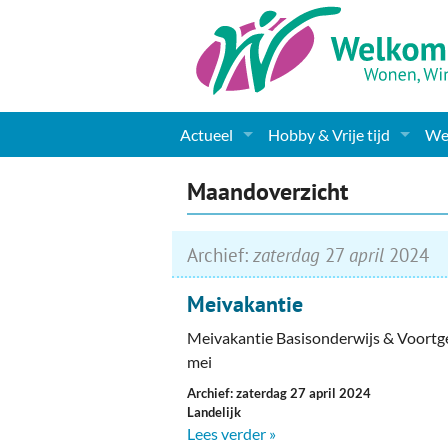
Actueel
Hobby & Vrije tijd
Wel
Nieuws
Sport
Coa
Maandoverzicht
Agenda
(Culturele) verenigingen 
Cha
Archief:
zaterdag
27
april
2024
Gemeente informatie
Dorpen
Kunst
Ge
Meivakantie
Columns & Redactioneel
Woningaanbod
Muziek
Ki
Meivakantie Basisonderwijs & Voortge
Foto-pagina
Toerisme & Musea
Lev
mei
Archief: zaterdag 27 april 2024
Podia & Dorpshuizen
Ond
Landelijk
Lees verder »