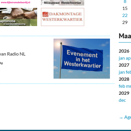
8
15
22
29
Maa
2026
van Radio NL
jan
ap
0u
2027
jan
fe
2028
feb
mr
2029
dec
→ Age