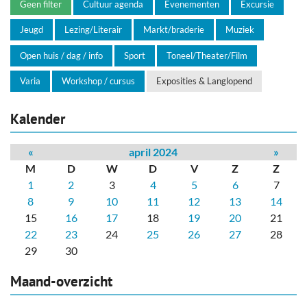
Geen filter
Cultuur agenda
Evenementen
Excursie
Jeugd
Lezing/Literair
Markt/braderie
Muziek
Open huis / dag / info
Sport
Toneel/Theater/Film
Varia
Workshop / cursus
Exposities & Langlopend
Kalender
«
april 2024
»
M
D
W
D
V
Z
Z
1
2
3
4
5
6
7
8
9
10
11
12
13
14
15
16
17
18
19
20
21
22
23
24
25
26
27
28
29
30
Maand-overzicht