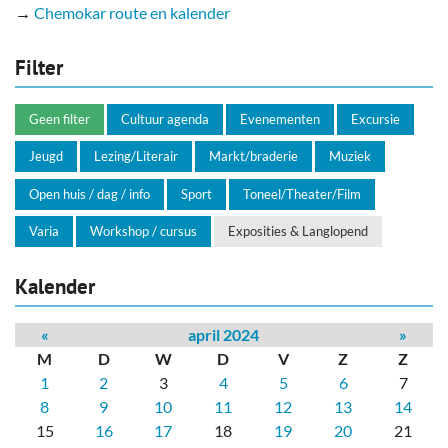
→
Chemokar route en kalender
Filter
Geen filter
Cultuur agenda
Evenementen
Excursie
Jeugd
Lezing/Literair
Markt/braderie
Muziek
Open huis / dag / info
Sport
Toneel/Theater/Film
Varia
Workshop / cursus
Exposities & Langlopend
Kalender
«
april 2024
»
M
D
W
D
V
Z
Z
1
2
3
4
5
6
7
8
9
10
11
12
13
14
15
16
17
18
19
20
21