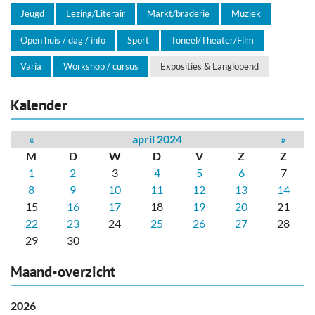
Jeugd
Lezing/Literair
Markt/braderie
Muziek
Open huis / dag / info
Sport
Toneel/Theater/Film
Varia
Workshop / cursus
Exposities & Langlopend
Kalender
«
april 2024
»
M
D
W
D
V
Z
Z
1
2
3
4
5
6
7
8
9
10
11
12
13
14
15
16
17
18
19
20
21
22
23
24
25
26
27
28
29
30
Maand-overzicht
2026