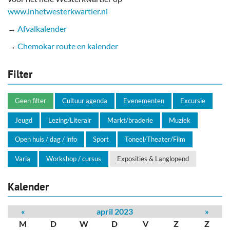
www.inhetwesterkwartier.nl
→
Afvalkalender
→
Chemokar route en kalender
Filter
Geen filter
Cultuur agenda
Evenementen
Excursie
Jeugd
Lezing/Literair
Markt/braderie
Muziek
Open huis / dag / info
Sport
Toneel/Theater/Film
Varia
Workshop / cursus
Exposities & Langlopend
Kalender
«
april 2023
»
M
D
W
D
V
Z
Z