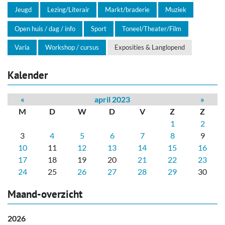
Jeugd
Lezing/Literair
Markt/braderie
Muziek
Open huis / dag / info
Sport
Toneel/Theater/Film
Varia
Workshop / cursus
Exposities & Langlopend
Kalender
«
april 2023
»
M
D
W
D
V
Z
Z
1
2
3
4
5
6
7
8
9
10
11
12
13
14
15
16
17
18
19
20
21
22
23
24
25
26
27
28
29
30
Maand-overzicht
2026