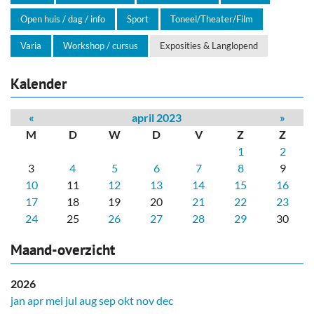
Open huis / dag / info
Sport
Toneel/Theater/Film
Varia
Workshop / cursus
Exposities & Langlopend
Kalender
«
april 2023
»
M
D
W
D
V
Z
Z
1
2
3
4
5
6
7
8
9
10
11
12
13
14
15
16
17
18
19
20
21
22
23
24
25
26
27
28
29
30
Maand-overzicht
2026
jan
apr
mei
jul
aug
sep
okt
nov
dec