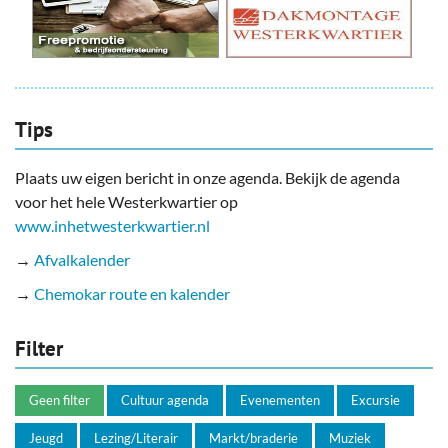
Tips
Plaats uw eigen bericht in onze agenda. Bekijk de agenda
voor het hele Westerkwartier op
www.inhetwesterkwartier.nl
→
Afvalkalender
→
Chemokar route en kalender
Filter
Geen filter
Cultuur agenda
Evenementen
Excursie
Jeugd
Lezing/Literair
Markt/braderie
Muziek