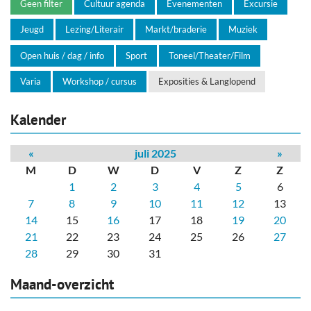
Geen filter
Cultuur agenda
Evenementen
Excursie
Jeugd
Lezing/Literair
Markt/braderie
Muziek
Open huis / dag / info
Sport
Toneel/Theater/Film
Varia
Workshop / cursus
Exposities & Langlopend
Kalender
«
juli 2025
»
M
D
W
D
V
Z
Z
1
2
3
4
5
6
7
8
9
10
11
12
13
14
15
16
17
18
19
20
21
22
23
24
25
26
27
28
29
30
31
Maand-overzicht