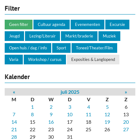
Filter
Geen filter
Cultuur agenda
Evenementen
Excursie
Jeugd
Lezing/Literair
Markt/braderie
Muziek
Open huis / dag / info
Sport
Toneel/Theater/Film
Varia
Workshop / cursus
Exposities & Langlopend
Kalender
«
juli 2025
»
M
D
W
D
V
Z
Z
1
2
3
4
5
6
7
8
9
10
11
12
13
14
15
16
17
18
19
20
21
22
23
24
25
26
27
28
29
30
31